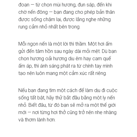
đoạn — từ chọn mùi hương, đun sáp, đến khi 
chờ nến đông — bạn đang cho phép bản thân 
được sống chậm lại, được lắng nghe những 
rung cảm nhỏ nhất bên trong.
Mỗi ngọn nến là một lời thì thầm. Một hơi ấm 
gửi đến tâm hồn sau ngày dài mỏi mệt. Dù bạn 
chọn hương oải hương dịu êm hay cam quế 
ấm áp, thì ánh sáng phát ra từ chính tay mình 
tạo nên luôn mang một cảm xúc rất riêng.
Nếu bạn đang tìm một cách để làm dịu đi cuộc 
sống tất bật, hãy thử bắt đầu bằng một ly nến 
nhỏ. Biết đâu, từ đó bạn sẽ mở ra một thế giới 
mới — nơi từng hơi thở cũng trở nên nhẹ nhàng 
và thơm lành hơn.