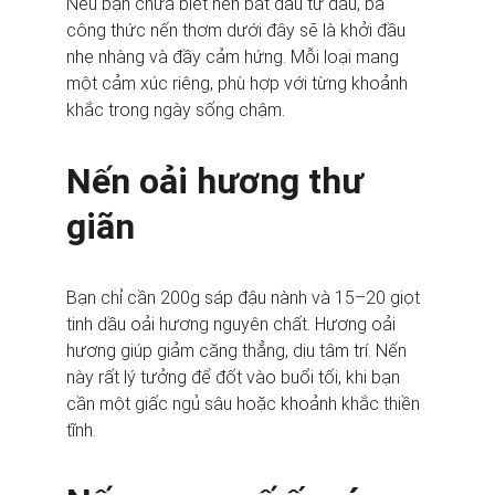
Nếu bạn chưa biết nên bắt đầu từ đâu, ba 
công thức nến thơm dưới đây sẽ là khởi đầu 
nhẹ nhàng và đầy cảm hứng. Mỗi loại mang 
một cảm xúc riêng, phù hợp với từng khoảnh 
khắc trong ngày sống chậm.
Nến oải hương thư 
giãn
Bạn chỉ cần 200g sáp đậu nành và 15–20 giọt 
tinh dầu oải hương nguyên chất. Hương oải 
hương giúp giảm căng thẳng, dịu tâm trí. Nến 
này rất lý tưởng để đốt vào buổi tối, khi bạn 
cần một giấc ngủ sâu hoặc khoảnh khắc thiền 
tĩnh.