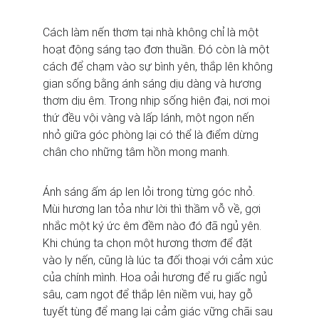
Cách làm nến thơm tại nhà không chỉ là một 
hoạt động sáng tạo đơn thuần. Đó còn là một 
cách để chạm vào sự bình yên, thắp lên không 
gian sống bằng ánh sáng dịu dàng và hương 
thơm dịu êm. Trong nhịp sống hiện đại, nơi mọi 
thứ đều vội vàng và lấp lánh, một ngọn nến 
nhỏ giữa góc phòng lại có thể là điểm dừng 
chân cho những tâm hồn mong manh.
Ánh sáng ấm áp len lỏi trong từng góc nhỏ. 
Mùi hương lan tỏa như lời thì thầm vỗ về, gợi 
nhắc một ký ức êm đềm nào đó đã ngủ yên. 
Khi chúng ta chọn một hương thơm để đặt 
vào ly nến, cũng là lúc ta đối thoại với cảm xúc 
của chính mình. Hoa oải hương để ru giấc ngủ 
sâu, cam ngọt để thắp lên niềm vui, hay gỗ 
tuyết tùng để mang lại cảm giác vững chãi sau 