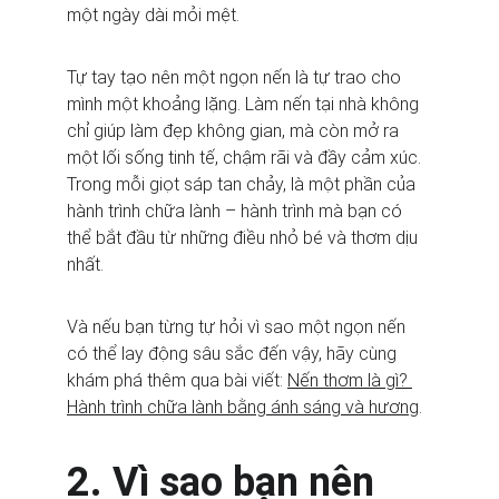
một ngày dài mỏi mệt.
Tự tay tạo nên một ngọn nến là tự trao cho 
mình một khoảng lặng. Làm nến tại nhà không 
chỉ giúp làm đẹp không gian, mà còn mở ra 
một lối sống tinh tế, chậm rãi và đầy cảm xúc. 
Trong mỗi giọt sáp tan chảy, là một phần của 
hành trình chữa lành – hành trình mà bạn có 
thể bắt đầu từ những điều nhỏ bé và thơm dịu 
nhất.
Và nếu bạn từng tự hỏi vì sao một ngọn nến 
có thể lay động sâu sắc đến vậy, hãy cùng 
khám phá thêm qua bài viết: 
Nến thơm là gì? 
Hành trình chữa lành bằng ánh sáng và hương
.
2. Vì sao bạn nên 