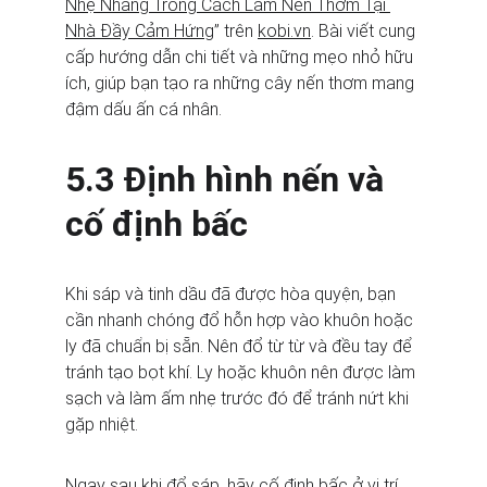
Nhẹ Nhàng Trong Cách Làm Nến Thơm Tại 
Nhà Đầy Cảm Hứng
” trên 
kobi.vn
. Bài viết cung 
cấp hướng dẫn chi tiết và những mẹo nhỏ hữu 
ích, giúp bạn tạo ra những cây nến thơm mang 
đậm dấu ấn cá nhân.
5.3 Định hình nến và 
cố định bấc
Khi sáp và tinh dầu đã được hòa quyện, bạn 
cần nhanh chóng đổ hỗn hợp vào khuôn hoặc 
ly đã chuẩn bị sẵn. Nên đổ từ từ và đều tay để 
tránh tạo bọt khí. Ly hoặc khuôn nên được làm 
sạch và làm ấm nhẹ trước đó để tránh nứt khi 
gặp nhiệt.
Ngay sau khi đổ sáp, hãy cố định bấc ở vị trí 