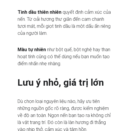
Tinh dầu thiên nhiên
 quyết định cảm xúc của 
nến. Từ oải hương thư giãn đến cam chanh 
tươi mát, mỗi giọt tinh dầu là một dấu ấn riêng 
của người làm.
Màu tự nhiên
 như bột quế, bột nghệ hay than 
hoạt tính cũng có thể dùng nếu bạn muốn tạo 
điểm nhấn nhẹ nhàng.
Lưu ý nhỏ, giá trị lớn
Dù chọn loại nguyên liệu nào, hãy ưu tiên 
những nguồn gốc rõ ràng, được kiểm nghiệm 
về độ an toàn. Ngọn nến bạn tạo ra không chỉ 
là vật trang trí. Đó còn là làn hương đi thẳng 
vào nhịp thở, cảm xúc và tâm hồn.