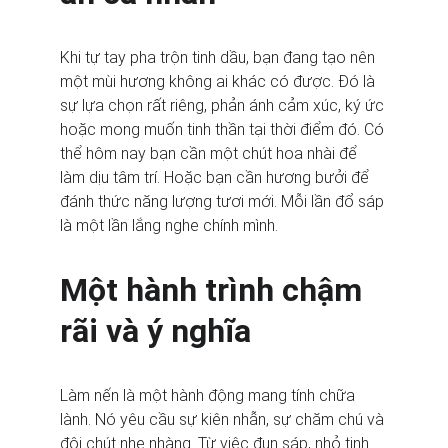
Khi tự tay pha trộn tinh dầu, bạn đang tạo nên 
một mùi hương không ai khác có được. Đó là 
sự lựa chọn rất riêng, phản ánh cảm xúc, ký ức 
hoặc mong muốn tinh thần tại thời điểm đó. Có 
thể hôm nay bạn cần một chút hoa nhài để 
làm dịu tâm trí. Hoặc bạn cần hương bưởi để 
đánh thức năng lượng tươi mới. Mỗi lần đổ sáp 
là một lần lắng nghe chính mình.
Một hành trình chậm 
rãi và ý nghĩa
Làm nến là một hành động mang tính chữa 
lành. Nó yêu cầu sự kiên nhẫn, sự chăm chú và 
đôi chút nhẹ nhàng. Từ việc đun sáp, nhỏ tinh 