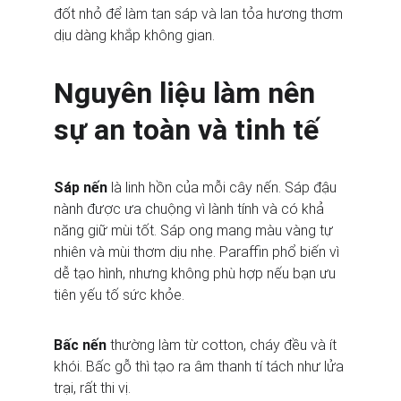
đốt nhỏ để làm tan sáp và lan tỏa hương thơm 
dịu dàng khắp không gian.
Nguyên liệu làm nên 
sự an toàn và tinh tế
Sáp nến
 là linh hồn của mỗi cây nến. Sáp đậu 
nành được ưa chuộng vì lành tính và có khả 
năng giữ mùi tốt. Sáp ong mang màu vàng tự 
nhiên và mùi thơm dịu nhẹ. Paraffin phổ biến vì 
dễ tạo hình, nhưng không phù hợp nếu bạn ưu 
tiên yếu tố sức khỏe.
Bấc nến
 thường làm từ cotton, cháy đều và ít 
khói. Bấc gỗ thì tạo ra âm thanh tí tách như lửa 
trại, rất thi vị.