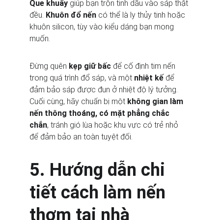
Que khuấy
 giúp bạn trộn tinh dầu vào sáp thật 
đều. 
Khuôn đổ nến
 có thể là ly thủy tinh hoặc 
khuôn silicon, tùy vào kiểu dáng bạn mong 
muốn.
Đừng quên 
kẹp giữ bấc
 để cố định tim nến 
trong quá trình đổ sáp, và một 
nhiệt kế
 để 
đảm bảo sáp được đun ở nhiệt độ lý tưởng. 
Cuối cùng, hãy chuẩn bị một 
không gian làm 
nến thông thoáng, có mặt phẳng chắc 
chắn
, tránh gió lùa hoặc khu vực có trẻ nhỏ 
để đảm bảo an toàn tuyệt đối.
5. Hướng dẫn chi 
tiết cách làm nến 
thơm tại nhà