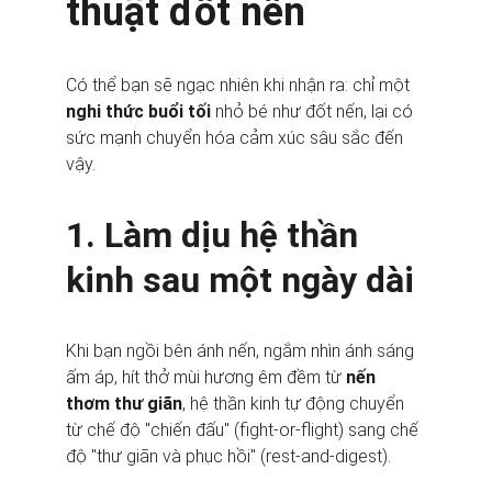
thuật đốt nến
Có thể bạn sẽ ngạc nhiên khi nhận ra: chỉ một 
nghi thức buổi tối
 nhỏ bé như đốt nến, lại có 
sức mạnh chuyển hóa cảm xúc sâu sắc đến 
vậy.
1. Làm dịu hệ thần 
kinh sau một ngày dài
Khi bạn ngồi bên ánh nến, ngắm nhìn ánh sáng 
ấm áp, hít thở mùi hương êm đềm từ 
nến 
thơm thư giãn
, hệ thần kinh tự động chuyển 
từ chế độ "chiến đấu" (fight-or-flight) sang chế 
độ "thư giãn và phục hồi" (rest-and-digest).