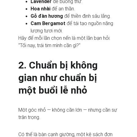
Lavender
 để buông thư.
Hoa nhài
 để an thần.
Gỗ đàn hương
 để thiền định sâu lắng.
Cam Bergamot
 để tái tạo nguồn năng 
lượng tươi mới.
Hãy để mỗi lần chọn nến là một lần bạn hỏi: 
"Tối nay, trái tim mình cần gì?"
2. Chuẩn bị không 
gian như chuẩn bị 
một buổi lễ nhỏ
Một góc nhỏ — không cần lớn — nhưng cần sự 
trân trọng.
Có thể là bàn cạnh giường, một kệ sách đơn 