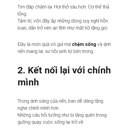
Tim đập chậm lại. Hơi thở sâu hơn. Cơ thể thả 
lỏng.
Tâm trí, vốn đầy ắp những dòng suy nghĩ hỗn 
loạn, dần trở nên an tĩnh như mặt hồ lặng gió.
Đây là món quà vô giá mà 
chậm sống
 và ánh 
nến mang lại: sự hồi sinh từ bên trong.
2. Kết nối lại với chính 
mình
Trong ánh sáng của nến, bạn dễ dàng lắng 
nghe chính mình hơn.
Những câu hỏi tưởng như bị lãng quên trong 
guồng quay cuộc sống lại trở về: