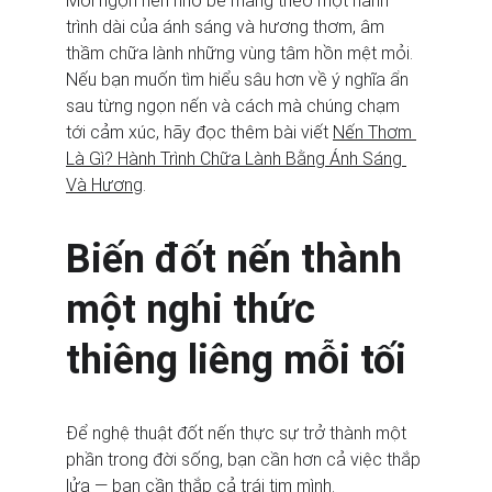
Mỗi ngọn nến nhỏ bé mang theo một hành 
trình dài của ánh sáng và hương thơm, âm 
thầm chữa lành những vùng tâm hồn mệt mỏi. 
Nếu bạn muốn tìm hiểu sâu hơn về ý nghĩa ẩn 
sau từng ngọn nến và cách mà chúng chạm 
tới cảm xúc, hãy đọc thêm bài viết 
Nến Thơm 
Là Gì? Hành Trình Chữa Lành Bằng Ánh Sáng 
Và Hương
.
Biến đốt nến thành 
một nghi thức 
thiêng liêng mỗi tối
Để nghệ thuật đốt nến thực sự trở thành một 
phần trong đời sống, bạn cần hơn cả việc thắp 
lửa — bạn cần thắp cả trái tim mình.