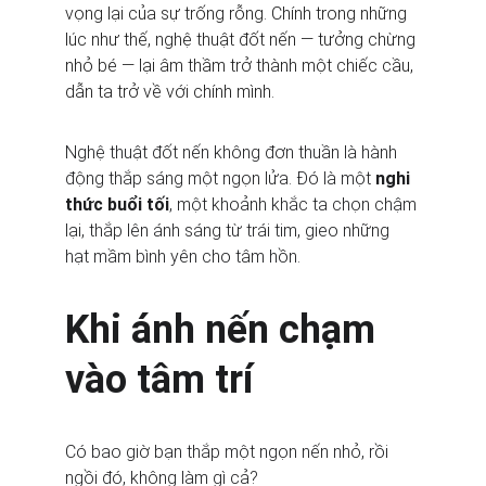
vọng lại của sự trống rỗng. Chính trong những 
lúc như thế, nghệ thuật đốt nến — tưởng chừng 
nhỏ bé — lại âm thầm trở thành một chiếc cầu, 
dẫn ta trở về với chính mình.
Nghệ thuật đốt nến không đơn thuần là hành 
động thắp sáng một ngọn lửa. Đó là một 
nghi 
thức buổi tối
, một khoảnh khắc ta chọn chậm 
lại, thắp lên ánh sáng từ trái tim, gieo những 
hạt mầm bình yên cho tâm hồn.
Khi ánh nến chạm 
vào tâm trí
Có bao giờ bạn thắp một ngọn nến nhỏ, rồi 
ngồi đó, không làm gì cả?