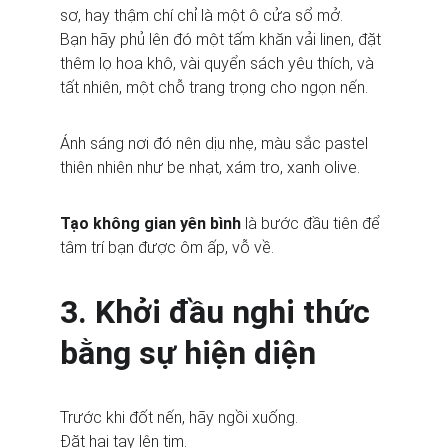
sơ, hay thậm chí chỉ là một ô cửa sổ mở.
Bạn hãy phủ lên đó một tấm khăn vải linen, đặt 
thêm lọ hoa khô, vài quyển sách yêu thích, và 
tất nhiên, một chỗ trang trọng cho ngọn nến.
Ánh sáng nơi đó nên dịu nhẹ, màu sắc pastel 
thiên nhiên như be nhạt, xám tro, xanh olive.
Tạo không gian yên bình
 là bước đầu tiên để 
tâm trí bạn được ôm ấp, vỗ về.
3. Khởi đầu nghi thức 
bằng sự hiện diện
Trước khi đốt nến, hãy ngồi xuống.
Đặt hai tay lên tim.