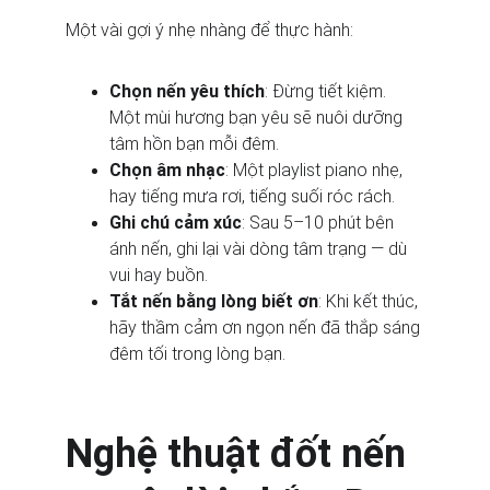
Một vài gợi ý nhẹ nhàng để thực hành:
Chọn nến yêu thích
: Đừng tiết kiệm. 
Một mùi hương bạn yêu sẽ nuôi dưỡng 
tâm hồn bạn mỗi đêm.
Chọn âm nhạc
: Một playlist piano nhẹ, 
hay tiếng mưa rơi, tiếng suối róc rách.
Ghi chú cảm xúc
: Sau 5–10 phút bên 
ánh nến, ghi lại vài dòng tâm trạng — dù 
vui hay buồn.
Tắt nến bằng lòng biết ơn
: Khi kết thúc, 
hãy thầm cảm ơn ngọn nến đã thắp sáng 
đêm tối trong lòng bạn.
Nghệ thuật đốt nến 