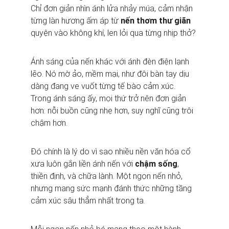
Chỉ đơn giản nhìn ánh lửa nhảy múa, cảm nhận 
từng làn hương ấm áp từ 
nến thơm thư giãn
quyện vào không khí, len lỏi qua từng nhịp thở?
Ánh sáng của nến khác với ánh đèn điện lạnh 
lẽo. Nó mờ ảo, mềm mại, như đôi bàn tay dịu 
dàng đang ve vuốt từng tế bào cảm xúc. 
Trong ánh sáng ấy, mọi thứ trở nên đơn giản 
hơn: nỗi buồn cũng nhẹ hơn, suy nghĩ cũng trôi 
chậm hơn.
Đó chính là lý do vì sao nhiều nền văn hóa cổ 
xưa luôn gắn liền ánh nến với 
chậm sống
, 
thiền định, và chữa lành. Một ngọn nến nhỏ, 
nhưng mang sức mạnh đánh thức những tầng 
cảm xúc sâu thẳm nhất trong ta.