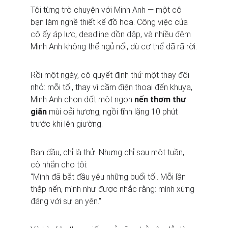
Tôi từng trò chuyện với Minh Anh — một cô 
bạn làm nghề thiết kế đồ họa. Công việc của 
cô ấy áp lực, deadline dồn dập, và nhiều đêm 
Minh Anh không thể ngủ nổi, dù cơ thể đã rã rời.
Rồi một ngày, cô quyết định thử một thay đổi 
nhỏ: mỗi tối, thay vì cầm điện thoại đến khuya, 
Minh Anh chọn đốt một ngọn 
nến thơm thư 
giãn
 mùi oải hương, ngồi tĩnh lặng 10 phút 
trước khi lên giường.
Ban đầu, chỉ là thử. Nhưng chỉ sau một tuần, 
cô nhắn cho tôi:
"Mình đã bắt đầu yêu những buổi tối. Mỗi lần 
thắp nến, mình như được nhắc rằng: mình xứng 
đáng với sự an yên."