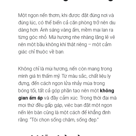
Một ngọn nến thơm, khi được đặt đúng nơi và 
đúng lúc, có thể biến cả căn phòng trở nên dịu 
dàng hơn. Ánh sáng vàng ấm, mềm mại lan ra 
từng góc nhỏ. Mùi hương nhẹ nhàng lặng lẽ vẽ 
nên một bầu không khí thật riêng – một cảm 
giác chỉ thuộc về bạn.
Không chỉ là mùi hương, nến còn mang trong 
mình giá trị thẩm mỹ. Từ màu sắc, chất liệu ly 
đựng, đến cách ngọn lửa nhảy múa trong 
bóng tối, tất cả góp phần tạo nên một 
không 
gian ấm áp
 và đầy cảm xúc. Trong thời đại mà 
mọi thứ đều gấp gáp, việc bạn đặt một ngọn 
nến lên bàn cũng là một cách để khẳng định 
rằng: “Tôi chọn sống chậm, sống đẹp.”