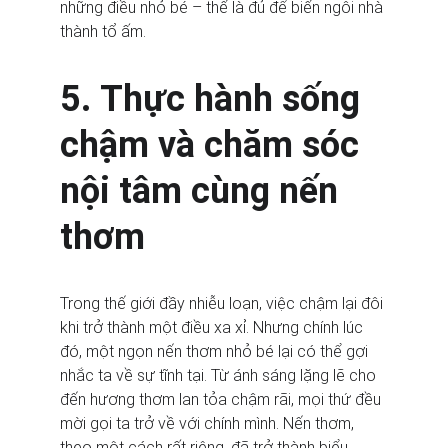
những điều nhỏ bé – thế là đủ để biến ngôi nhà 
thành tổ ấm.
5. Thực hành sống 
chậm và chăm sóc 
nội tâm cùng nến 
thơm
Trong thế giới đầy nhiễu loạn, việc chậm lại đôi 
khi trở thành một điều xa xỉ. Nhưng chính lúc 
đó, một ngọn nến thơm nhỏ bé lại có thể gợi 
nhắc ta về sự tĩnh tại. Từ ánh sáng lặng lẽ cho 
đến hương thơm lan tỏa chậm rãi, mọi thứ đều 
mời gọi ta trở về với chính mình. Nến thơm, 
theo một cách rất riêng, đã trở thành biểu 