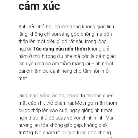
cảm xúc
Ánh nến nhỏ bé, lập lòe trong không gian tĩnh 
lặng, không chỉ soi sáng góc phòng mà còn 
thắp lên một điều gì đó rất sâu trong lòng 
người. 
Tác dụng của nến thơm
 không chỉ 
nằm ở mùi hương dịu nhẹ mà còn là cảm giác 
bình yên mà nó âm thầm mang lại – như một 
cái ôm êm dịu dành riêng cho tâm hồn mỏi 
mệt.
Giữa nhịp sống ồn ào, chúng ta thường quên 
mất cách hít thở chậm rãi. Một ngọn nến thơm 
được thắp lên vào cuối ngày giống như một 
nghi thức nhỏ để quay về với chính mình. Mùi 
hương lan tỏa không gấp gáp, không phô 
trương. Nó chậm rãi đi qua từng góc không 