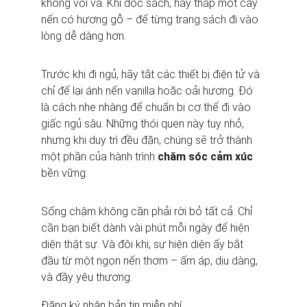
không vội vã. Khi đọc sách, hãy thắp một cây 
nến có hương gỗ – để từng trang sách đi vào 
lòng dễ dàng hơn.
Trước khi đi ngủ, hãy tắt các thiết bị điện tử và 
chỉ để lại ánh nến vanilla hoặc oải hương. Đó 
là cách nhẹ nhàng để chuẩn bị cơ thể đi vào 
giấc ngủ sâu. Những thói quen này tuy nhỏ, 
nhưng khi duy trì đều đặn, chúng sẽ trở thành 
một phần của hành trình 
chăm sóc cảm xúc
bền vững.
Sống chậm không cần phải rời bỏ tất cả. Chỉ 
cần bạn biết dành vài phút mỗi ngày để hiện 
diện thật sự. Và đôi khi, sự hiện diện ấy bắt 
đầu từ một ngọn nến thơm – ấm áp, dịu dàng, 
và đầy yêu thương.
Đăng ký nhận bản tin miễn phí