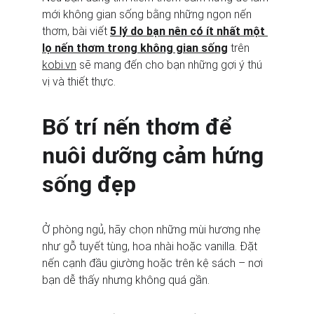
mới không gian sống bằng những ngọn nến 
thơm, bài viết 
5 lý do bạn nên có ít nhất một 
lọ nến thơm trong không gian sống
 trên 
kobi.vn
 sẽ mang đến cho bạn những gợi ý thú 
vị và thiết thực.
Bố trí nến thơm để 
nuôi dưỡng cảm hứng 
sống đẹp
Ở phòng ngủ, hãy chọn những mùi hương nhẹ 
như gỗ tuyết tùng, hoa nhài hoặc vanilla. Đặt 
nến cạnh đầu giường hoặc trên kệ sách – nơi 
bạn dễ thấy nhưng không quá gần.