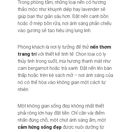
Trong phòng tắm, những loại nến có hương 
thảo mộc như khuynh diệp hay lavender sẽ 
giúp bạn thư giãn sâu hơn. Đặt nến cạnh bồn 
hoặc ở mép bồn rửa, nơi ánh sáng phản chiếu 
vào gương sẽ tạo hiệu ứng lung linh.
Phòng khách là nơi lý tưởng để thử 
nến thơm 
trang trí
 với thiết kế tinh tế. Chọn loại có ly 
thủy tinh trong suốt, mùi hương thanh mát như 
cam bergamot hoặc trà xanh. Đặt nến lên bàn 
thấp hoặc trên kệ sách mở – nơi ánh sáng của 
nó có thể hòa vào không gian một cách tự 
nhiên.
Một không gian sống đẹp không nhất thiết 
phải rộng lớn hay đắt tiền. Chỉ cần vài điểm 
nhấn đúng chỗ, một chút ánh sáng ấm, một 
cảm hứng sống đẹp
 được nuôi dưỡng từ 